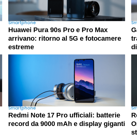
Smartphone
Sm
Huawei Pura 90s Pro e Pro Max
G
arrivano: ritorno al 5G e fotocamere
t
estreme
d
Smartphone
Sm
Redmi Note 17 Pro ufficiali: batterie
R
record da 9000 mAh e display giganti
O
s