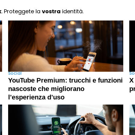
k
. Proteggete la
vostra
identità.
Social
So
YouTube Premium: trucchi e funzioni
X
nascoste che migliorano
p
l’esperienza d’uso