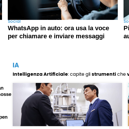
Social
So
WhatsApp in auto: ora usa la voce
P
per chiamare e inviare messaggi
a
IA
Intelligenza Artificiale
: capite gli
strumenti
che
an
mosse
open