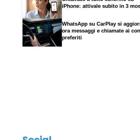
iPhone: attivale subito in 3 mo
WhatsApp su CarPlay si aggior
ora messaggi e chiamate ai con
preferiti
Social