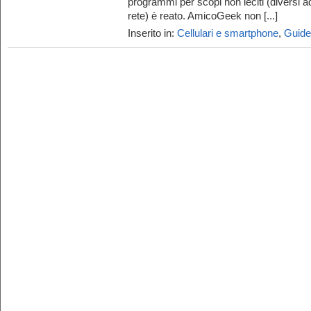
programmi per scopi non leciti (diversi a
rete) è reato. AmicoGeek non [...]
Inserito in:
Cellulari e smartphone
,
Guide