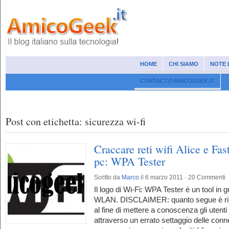
HOME
CHI SIAMO
NOTE 
CONTACT@AMICOGEEK.IT
News
Social network
Cellulari e smartphone
Internet
Wind
Post con etichetta: sicurezza wi-fi
Craccare reti wifi Alice e Fa
pc: WPA Tester
Scritto da
Marco
il 6 marzo 2011 ·
20 Commenti
Il logo di Wi-Fi: WPA Tester è un tool in g
WLAN. DISCLAIMER: quanto segue è ripo
al fine di mettere a conoscenza gli utenti
attraverso un errato settaggio delle conne