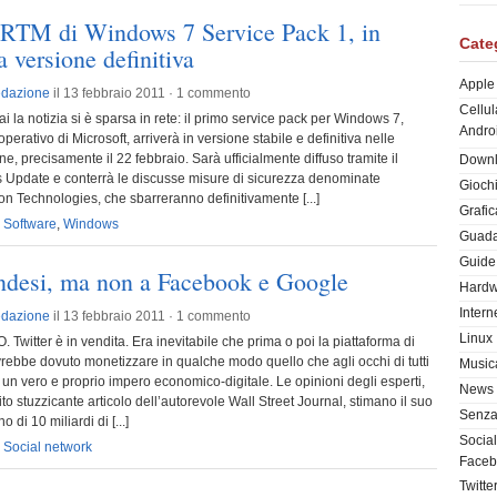
a RTM di Windows 7 Service Pack 1, in
Cate
a versione definitiva
Apple
dazione
il 13 febbraio 2011 ·
1 commento
Cellul
a notizia si è sparsa in rete: il primo service pack per Windows 7,
Andro
operativo di Microsoft, arriverà in versione stabile e definitiva nelle
e, precisamente il 22 febbraio. Sarà ufficialmente diffuso tramite il
Down
 Update e conterrà le discusse misure di sicurezza denominate
Giochi
n Technologies, che sbarreranno definitivamente [...]
Grafic
,
Software
,
Windows
Guada
Guide 
endesi, ma non a Facebook e Google
Hardw
Intern
dazione
il 13 febbraio 2011 ·
1 commento
Linux
itter è in vendita. Era inevitabile che prima o poi la piattaforma di
rebbe dovuto monetizzare in qualche modo quello che agli occhi di tutti
Music
un vero e proprio impero economico-digitale. Le opinioni degli esperti,
News
ito stuzzicante articolo dell’autorevole Wall Street Journal, stimano il suo
Senza
 di 10 miliardi di [...]
Socia
,
Social network
Faceb
Twitte