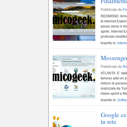
Finalmente
Pubblicato da
Fr
REDMOND. Arriva,
di Internet Explor
passo verso il ri
aprile. Internet 
profonde modifich
Inserito in:
Intern
Messenger 
Pubblicato da
Re
ATLANTA. E’ stato
famoso add-on per
milioni di person
realizzata da Yu
ridare sprint a Me
Inserito in:
Softw
Google cel
in rete