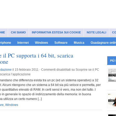
OME
CHI SIAMO
INFORMATIVA ESTESA SUI COOKIE
NOTE LEGALI
CO
artphone
Internet
Windows
Software
Musica
Guadagnare onli
e il PC supporta i 64 bit, scarica
ione
PIÙ
dazione
il 15 febbraio 2011 ·
Commenti disabilitati
su Scoprire se il PC
 scarica l’applicazione
omandano che differenza esista tra un pc (ed un sistema operativo) a 32
it. Alcuni ritengono che un sistema a 64 bit sia più veloce e permetta, per
un quantitativo elevato di RAM. In certi sensi è vero, ma non del tutto. I
o in generale lo spazio di indirizzamento della memoria: in buona
a utilizza un certo numero [...]
are
,
Windows