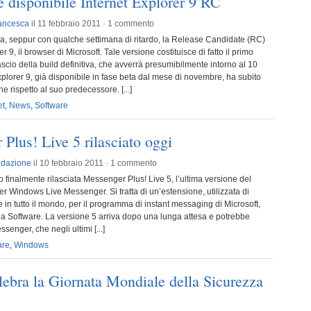
 disponibile Internet Explorer 9 RC
ancesca
il 11 febbraio 2011 ·
1 commento
 seppur con qualche settimana di ritardo, la Release Candidate (RC)
er 9, il browser di Microsoft. Tale versione costituisce di fatto il primo
lascio della build definitiva, che avverrà presumibilmente intorno al 10
Explorer 9, già disponibile in fase beta dal mese di novembre, ha subito
e rispetto al suo predecessore. [...]
et
,
News
,
Software
Plus! Live 5 rilasciato oggi
dazione
il 10 febbraio 2011 ·
1 commento
 finalmente rilasciata Messenger Plus! Live 5, l’ultima versione del
 Windows Live Messenger. Si tratta di un’estensione, utilizzata di
e in tutto il mondo, per il programma di instant messaging di Microsoft,
na Software. La versione 5 arriva dopo una lunga attesa e potrebbe
ssenger, che negli ultimi [...]
are
,
Windows
ebra la Giornata Mondiale della Sicurezza