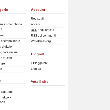
gorie
Account
Registrati
ari e smartphone
Accedi
id
RSS
degli articoli
load
RSS
dei commenti
 e tempo libero
WordPress.org
a digitale
gnare online
Blogroll
e trucchi
Il Bloggatore
are
Liquida
et
a
Vota il sito
 categoria
l network
ook
r