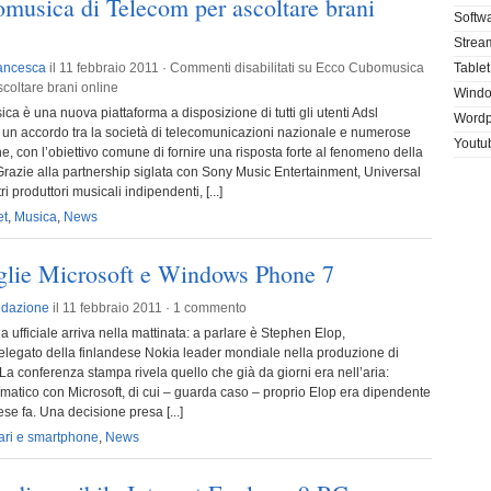
musica di Telecom per ascoltare brani
Softw
Stream
ancesca
il 11 febbraio 2011 ·
Commenti disabilitati
su Ecco Cubomusica
Tablet
coltare brani online
Wind
 è una nuova piattaforma a disposizione di tutti gli utenti Adsl
Wordp
i un accordo tra la società di telecomunicazioni nazionale e numerose
Youtu
e, con l’obiettivo comune di fornire una risposta forte al fenomeno della
 Grazie alla partnership siglata con Sony Music Entertainment, Universal
ri produttori musicali indipendenti, [...]
et
,
Musica
,
News
glie Microsoft e Windows Phone 7
dazione
il 11 febbraio 2011 ·
1 commento
 ufficiale arriva nella mattinata: a parlare è Stephen Elop,
elegato della finlandese Nokia leader mondiale nella produzione di
. La conferenza stampa rivela quello che già da giorni era nell’aria:
atico con Microsoft, di cui – guarda caso – proprio Elop era dipendente
se fa. Una decisione presa [...]
ari e smartphone
,
News