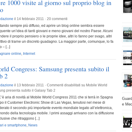
e 1000 visite al giorno sul proprio blog in
po
dazione
il 14 febbraio 2011 ·
20 commenti
ntando sempre più diffuso, ed aprire un blog online sembra essere
quente un’idea di tanti giovani e meno giovani del nostro Paese. Alcuni
ndere il proprio pensiero o le proprie idee, altri lo fanno per svago, altri
ttivo di trarne un discreto guadagno. La maggior parte, comunque, lo fa
– [...]
gnare online
,
Internet
rld Congress: Samsung presenta subito il
b 2
dazione
il 13 febbraio 2011 ·
Commenti disabilitati
su Mobile World
g presenta subito il Galaxy Tab 2
aria di novità al Mobile World Congress 2011 che si terrà in Spagna
Guarda
opo il Customer Electronic Show di Las Vegas, tenutosi nel mese di
e Med
erato il secondo più importante evento mondiale legato all’elettronica,
 mondo della tecnologia mobile. I primi assaggi arrivano con la diffusione
lusive che ritraggono [...]
ari e smartphone
,
News