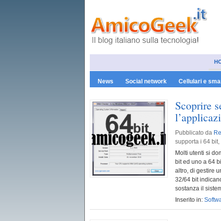
H
News
Social network
Cellulari e sm
Scoprire s
l’applicaz
Pubblicato da
Re
supporta i 64 bit,
Molti utenti si d
bit ed uno a 64 b
altro, di gestire 
32/64 bit indican
sostanza il sistem
Inserito in:
Softw