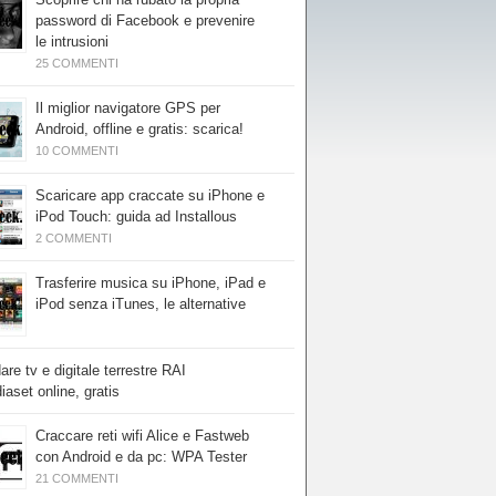
password di Facebook e prevenire
le intrusioni
25 COMMENTI
Il miglior navigatore GPS per
Android, offline e gratis: scarica!
10 COMMENTI
Scaricare app craccate su iPhone e
iPod Touch: guida ad Installous
2 COMMENTI
Trasferire musica su iPhone, iPad e
iPod senza iTunes, le alternative
re tv e digitale terrestre RAI
iaset online, gratis
Craccare reti wifi Alice e Fastweb
con Android e da pc: WPA Tester
21 COMMENTI