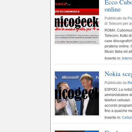
Ecco Cubo
online
Pubblicato da
Fr
di Telecom per as
ROMA. Cubomusica
Telecom, frutto d
case discografich
pirateria online.
Music Italia ed alt
Inserito in:
Intern
Nokia sce
Pubblicato da
Re
ESPOO. La notizia
amministratore d
telefoni cellulari
accordo programm
fino a qualche me
Inserito in:
Cellul