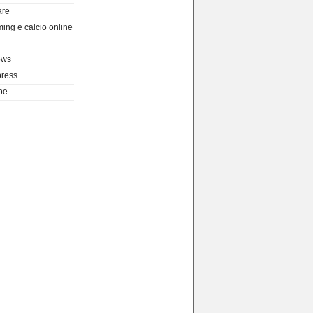
are
ing e calcio online
ows
ress
be