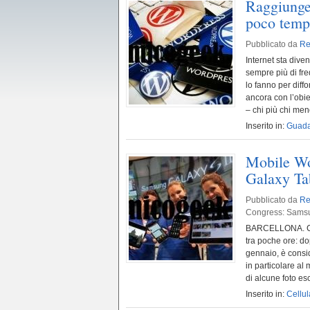
Raggiunger
poco tem
Pubblicato da
Re
Internet sta dive
sempre più di fre
lo fanno per diffo
ancora con l’obie
– chi più chi meno 
Inserito in:
Guada
Mobile Wo
Galaxy Ta
Pubblicato da
Re
Congress: Samsun
BARCELLONA. C’è 
tra poche ore: d
gennaio, è consid
in particolare al
di alcune foto esc
Inserito in:
Cellul