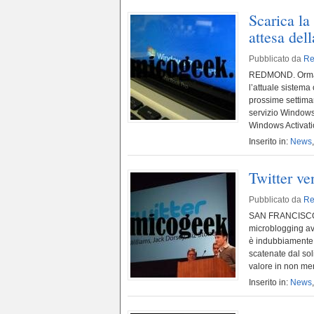
Scarica l
attesa dell
Pubblicato da
Re
REDMOND. Ormai l
l’attuale sistema 
prossime settiman
servizio Windows
Windows Activatio
Inserito in:
News
Twitter v
Pubblicato da
Re
SAN FRANCISCO. Tw
microblogging av
è indubbiamente 
scatenate dal sol
valore in non meno
Inserito in:
News