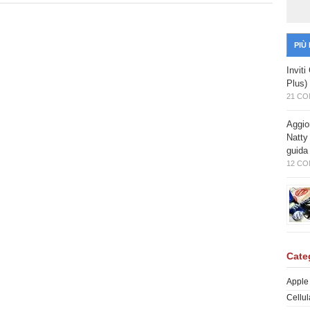
PIÙ
Invit
Plus)
21 C
Aggio
Natty
guida
12 C
Cate
Apple
Cellul