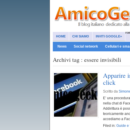
FO
HOME
CHI SIAMO
INVITI GOOGLE+
News
Social network
Cellulari e sm
Archivi tag : essere invisibili
Apparire i
click
Scritto da
Simon
E’ una procedura 
nella chat di Fac
Addirittura è possi
teoricamente anc
accediamo a Face
Filed in:
Guide e 