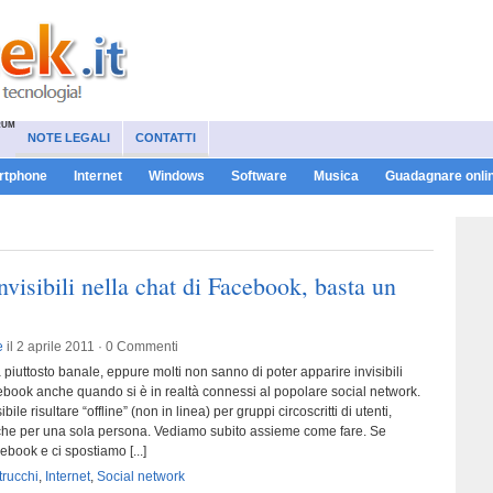
RUM
NOTE LEGALI
CONTATTI
artphone
Internet
Windows
Software
Musica
Guadagnare onli
nvisibili nella chat di Facebook, basta un
e
il 2 aprile 2011 ·
0 Commenti
piuttosto banale, eppure molti non sanno di poter apparire invisibili
ebook anche quando si è in realtà connessi al popolare social network.
bile risultare “offline” (non in linea) per gruppi circoscritti di utenti,
he per una sola persona. Vediamo subito assieme come fare. Se
book e ci spostiamo [...]
trucchi
,
Internet
,
Social network