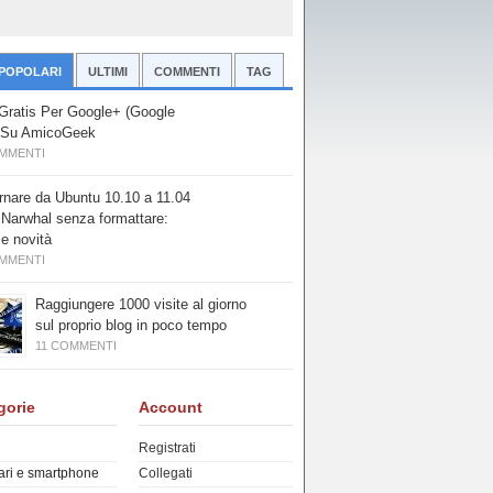
 POPOLARI
ULTIMI
COMMENTI
TAG
i Gratis Per Google+ (Google
 Su AmicoGeek
OMMENTI
rnare da Ubuntu 10.10 a 11.04
 Narwhal senza formattare:
 e novità
OMMENTI
Raggiungere 1000 visite al giorno
sul proprio blog in poco tempo
11 COMMENTI
gorie
Account
Registrati
ari e smartphone
Collegati