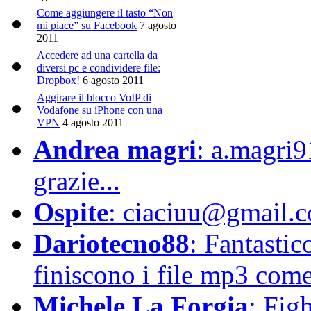
Come aggiungere il tasto “Non
mi piace” su Facebook
7 agosto
2011
Accedere ad una cartella da
diversi pc e condividere file:
Dropbox!
6 agosto 2011
Aggirare il blocco VoIP di
Vodafone su iPhone con una
VPN
4 agosto 2011
Andrea magri
: a.magri
grazie...
Ospite
: ciaciuu@gmail.c
Dariotecno88
: Fantasti
finiscono i file mp3 come 
Michele La Forgia
: Fig