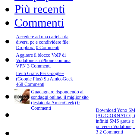
Più recenti
Commenti
Accedere ad una cartella da
diversi pc e condividere file:
Dropbox!
0 Commenti
Aggirare il blocco VoIP di
Vodafone su iPhone con una
VPN
3 Commenti
Inviti Gratis Per Google+
(Google Plus) Su AmicoGeek
468 Commenti
Guadagnare rispondendo ai
sondaggi online, il miglior sito
(testato da AmicoGeek)
0
Commenti
Download Yono S
[AGGIORNATO]: in
infiniti SMS gratis 
pc verso Vodafone,
3
2 Commenti