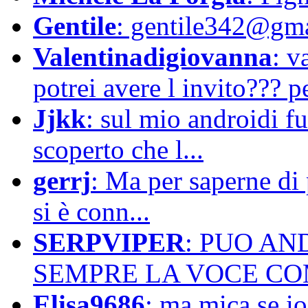
Gentile
: gentile342@gma
Valentinadigiovanna
: 
potrei avere l invito??? pe
Jjkk
: sul mio androidi f
scoperto che l...
gerrj
: Ma per saperne di p
si è conn...
SERPVIPER
: PUO AN
SEMPRE LA VOCE COM
Elisa9686
: ma mica se i