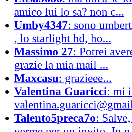
amico lui lo sa? non c...
Umby4347
: sono umbert
, lo starlight hd, ho...
Massimo 27
: Potrei aver
grazie la mia mail ...
Maxcasu
: grazieee...
Valentina Guaricci
: mi 
valentina.guaricci@gmail
Talento5preca7o
: Salve,
verme per un invito. In n.