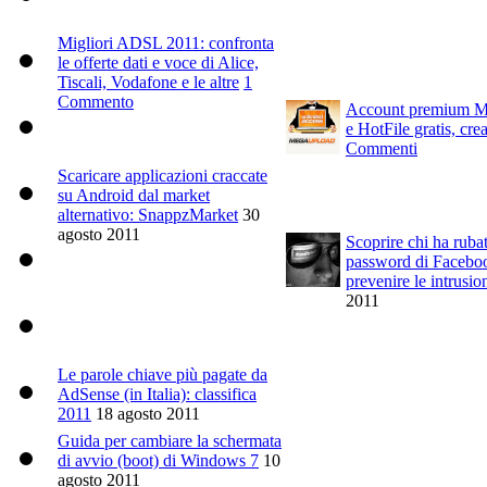
Migliori ADSL 2011: confronta
le offerte dati e voce di Alice,
Tiscali, Vodafone e le altre
1
Commento
Account premium 
e HotFile gratis, cre
Commenti
Scaricare applicazioni craccate
su Android dal market
alternativo: SnappzMarket
30
agosto 2011
Scoprire chi ha rubat
password di Facebo
prevenire le intrusio
2011
Le parole chiave più pagate da
AdSense (in Italia): classifica
2011
18 agosto 2011
Guida per cambiare la schermata
di avvio (boot) di Windows 7
10
agosto 2011