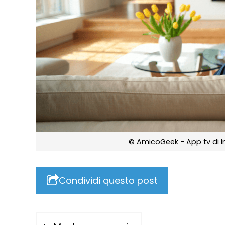
© AmicoGeek - App tv di 
Condividi questo post