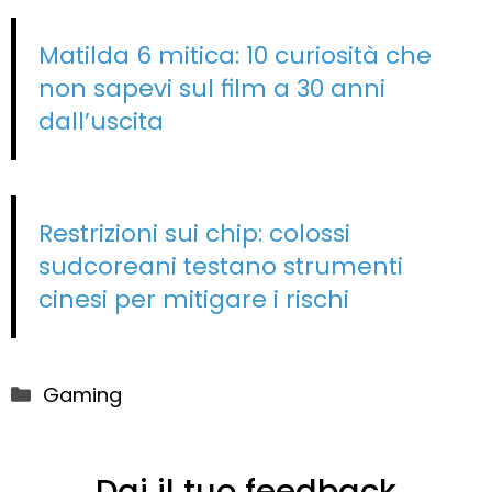
Matilda 6 mitica: 10 curiosità che
non sapevi sul film a 30 anni
dall’uscita
Restrizioni sui chip: colossi
sudcoreani testano strumenti
cinesi per mitigare i rischi
Categorie
Gaming
Dai il tuo feedback