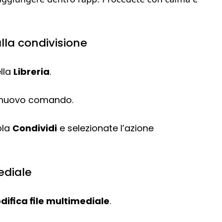
lla condivisione
lla
Libreria
.
 nuovo comando.
ola
Condividi
e selezionate l’azione
mediale
difica file multimediale
.