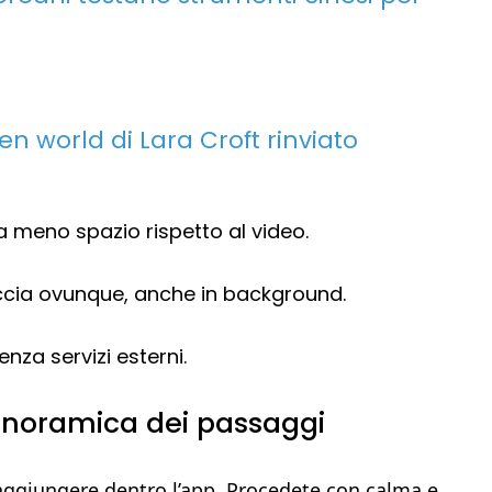
en world di Lara Croft rinviato
 meno spazio rispetto al video.
ccia ovunque, anche in background.
enza servizi esterni.
anoramica dei passaggi
a aggiungere dentro l’app. Procedete con calma e