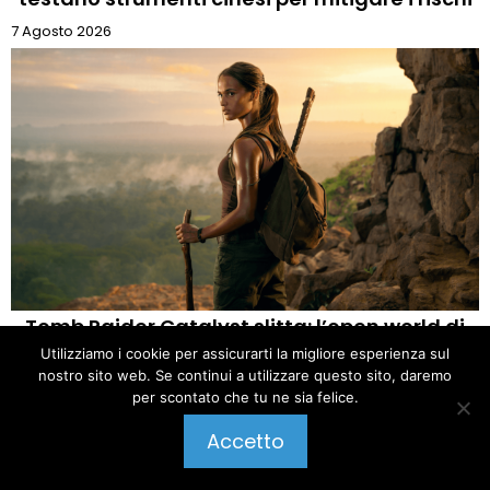
7 Agosto 2026
Tomb Raider Catalyst slitta: l’open world di
Utilizziamo i cookie per assicurarti la migliore esperienza sul
Lara Croft rinviato
nostro sito web. Se continui a utilizzare questo sito, daremo
7 Agosto 2026
per scontato che tu ne sia felice.
Pubblica un commento
Accetto