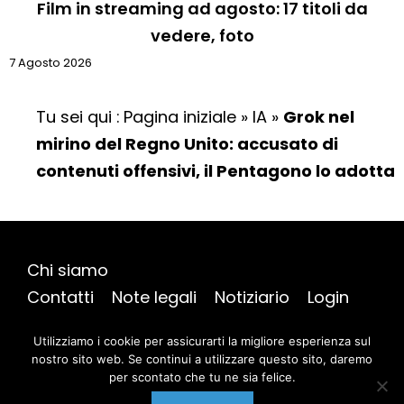
Film in streaming ad agosto: 17 titoli da
vedere, foto
7 Agosto 2026
Tu sei qui :
Pagina iniziale
»
IA
»
Grok nel
mirino del Regno Unito: accusato di
contenuti offensivi, il Pentagono lo adotta
Chi siamo
Contatti
Note legali
Notiziario
Login
Mappa del sito
Utilizziamo i cookie per assicurarti la migliore esperienza sul
nostro sito web. Se continui a utilizzare questo sito, daremo
per scontato che tu ne sia felice.
@ 2026 | Tutti i diritti riservati |
AmicoGeek