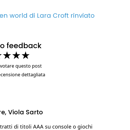
en world di Lara Croft rinviato
tuo feedback
★
★
★
★
a votare questo post
ecensione dettagliata
re,
Viola Sarto
 tratti di titoli AAA su console o giochi