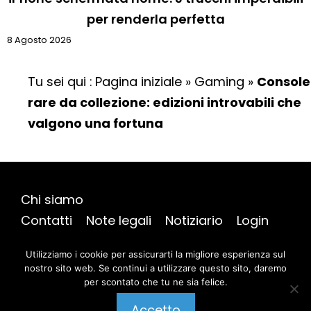
per renderla perfetta
8 Agosto 2026
Tu sei qui :
Pagina iniziale
»
Gaming
»
Console
rare da collezione: edizioni introvabili che
valgono una fortuna
Chi siamo
Contatti
Note legali
Notiziario
Login
Mappa del sito
Utilizziamo i cookie per assicurarti la migliore esperienza sul
nostro sito web. Se continui a utilizzare questo sito, daremo
per scontato che tu ne sia felice.
@ 2026 | Tutti i diritti riservati |
AmicoGeek
Pubblica un commento
Accetto