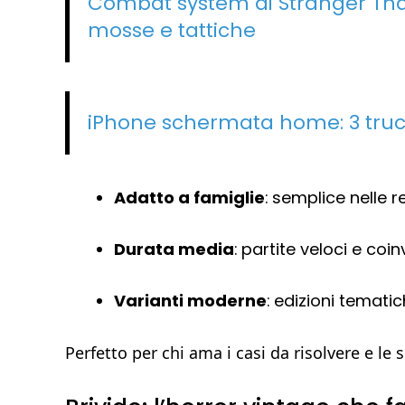
Combat system di Stranger Than
mosse e tattiche
iPhone schermata home: 3 trucc
Adatto a famiglie
: semplice nelle r
Durata media
: partite veloci e coin
Varianti moderne
: edizioni tematic
Perfetto per chi ama i casi da risolvere e le 