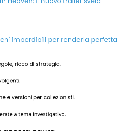
 Heaven: il nuovo trailer svela
hi imperdibili per renderla perfetta
egole, ricco di strategia.
volgenti.
he e versioni per collezionisti.
serate a tema investigativo.