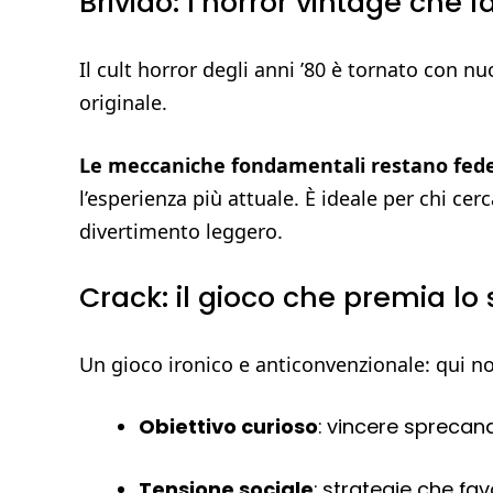
Brivido: l’horror vintage che 
Il cult horror degli anni ’80 è tornato con n
originale.
Le meccaniche fondamentali restano fede
l’esperienza più attuale. È ideale per chi ce
divertimento leggero.
Crack: il gioco che premia lo
Un gioco ironico e anticonvenzionale: qui no
Obiettivo curioso
: vincere sprecand
Tensione sociale
: strategie che fav