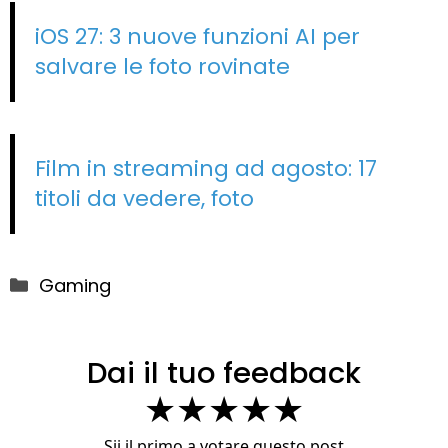
iOS 27: 3 nuove funzioni AI per
salvare le foto rovinate
Film in streaming ad agosto: 17
titoli da vedere, foto
Categorie
Gaming
Dai il tuo feedback
★
★
★
★
★
Sii il primo a votare questo post