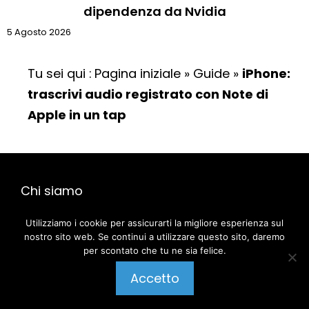
dipendenza da Nvidia
5 Agosto 2026
Tu sei qui :
Pagina iniziale
»
Guide
»
iPhone:
trascrivi audio registrato con Note di
Apple in un tap
Chi siamo
Contatti
Note legali
Notiziario
Login
Utilizziamo i cookie per assicurarti la migliore esperienza sul
Mappa del sito
nostro sito web. Se continui a utilizzare questo sito, daremo
per scontato che tu ne sia felice.
Pubblica un commento
Accetto
@ 2026 | Tutti i diritti riservati |
AmicoGeek