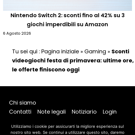
Nintendo Switch 2: sconti fino al 42% su 3
giochi imperdibili su Amazon
6 Agosto 2026
Tu sei qui :
Pagina iniziale
»
Gaming
»
Sconti
videogiochi festa di primavera: ultime ore,
le offerte finiscono oggi
Chi siamo
Contatti
Note legali
Notiziario
Login
Mappa del sito
Utilizziamo i cookie per assicurarti la migliore esperienza sul
nostro sito web. Se continui a utilizzare questo sito, daremo