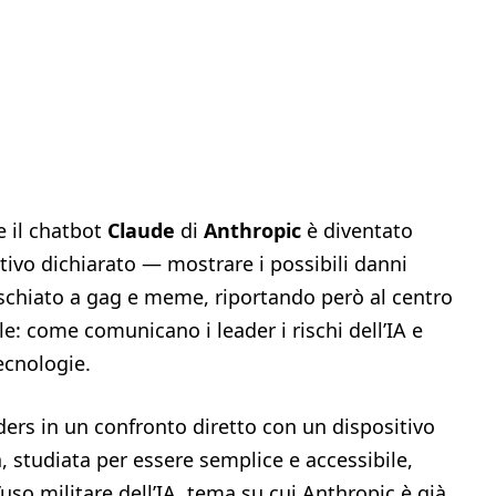
 il chatbot
Claude
di
Anthropic
è diventato
ettivo dichiarato — mostrare i possibili danni
schiato a gag e meme, riportando però al centro
e: come comunicano i leader i rischi dell’IA e
ecnologie.
ders in un confronto diretto con un dispositivo
, studiata per essere semplice e accessibile,
l’uso militare dell’IA, tema su cui Anthropic è già