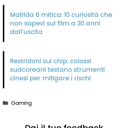
Matilda 6 mitica: 10 curiosità che
non sapevi sul film a 30 anni
dall’uscita
Restrizioni sui chip: colossi
sudcoreani testano strumenti
cinesi per mitigare i rischi
Categorie
Gaming
Dai il tuo feedback