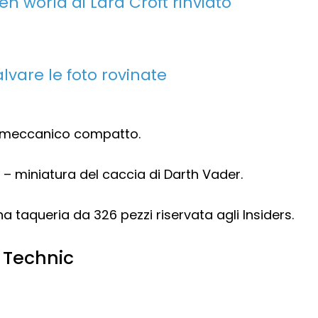
en world di Lara Croft rinviato
alvare le foto rovinate
 meccanico compatto.
– miniatura del caccia di Darth Vader.
a taqueria da 326 pezzi riservata agli Insiders.
o Technic