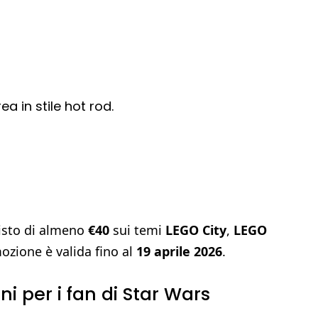
a in stile hot rod.
uisto di almeno
€40
sui temi
LEGO City
,
LEGO
ozione è valida fino al
19 aprile 2026
.
i per i fan di Star Wars