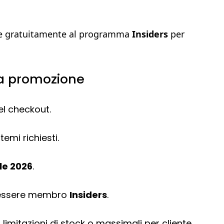
rire gratuitamente al programma
Insiders
per
 la promozione
del checkout.
temi richiesti.
ile 2026
.
di essere membro
Insiders
.
 limitazioni di stock o massimali per cliente.