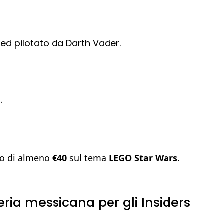
ced pilotato da Darth Vader.
9
.
sto di almeno
€40
sul tema
LEGO Star Wars
.
eria messicana per gli Insiders