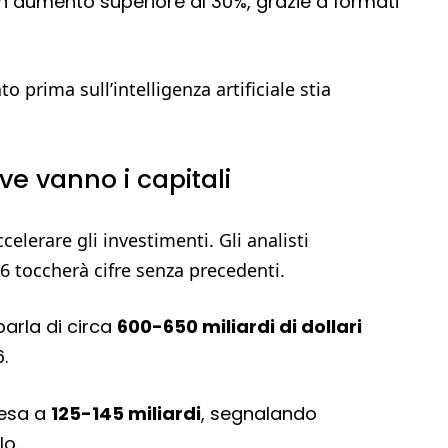
 un aumento superiore al 30%, grazie a formati
 prima sull’intelligenza artificiale stia
e vanno i capitali
elerare gli investimenti. Gli analisti
26 toccherà cifre senza precedenti.
 parla di circa
600-650 miliardi di dollari
.
pesa a
125-145 miliardi
, segnalando
lo.