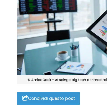
© AmicoGeek - AI spinge big tech a trimestrali
Condividi questo post