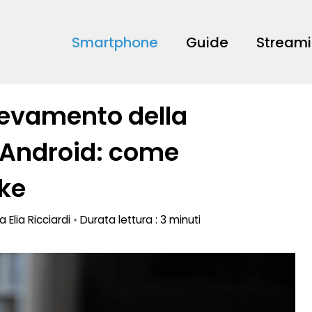
Smartphone
Guide
Stream
ilevamento della
 Android: come
ake
da
Elia Ricciardi
•
Durata lettura : 3 minuti