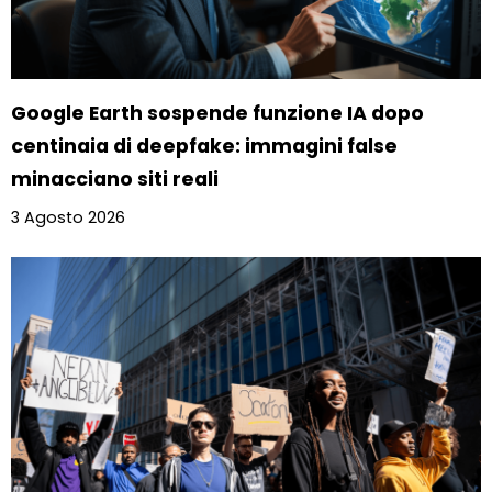
Google Earth sospende funzione IA dopo
centinaia di deepfake: immagini false
minacciano siti reali
3 Agosto 2026