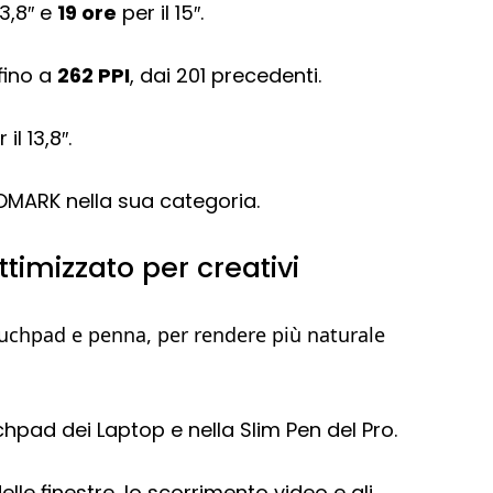
13,8″ e
19 ore
per il 15″.
 fino a
262 PPI
, dai 201 precedenti.
l 13,8″.
MARK nella sua categoria.
timizzato per creativi
touchpad e penna, per rendere più naturale
hpad dei Laptop e nella Slim Pen del Pro.
lle finestre, lo scorrimento video e gli