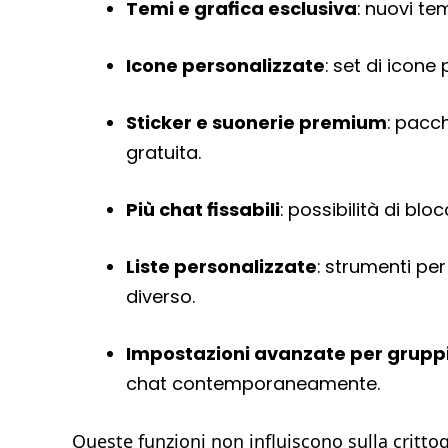
Temi e grafica esclusiva
: nuovi te
Icone personalizzate
: set di icone 
Sticker e suonerie premium
: pacch
gratuita.
Più chat fissabili
: possibilità di blo
Liste personalizzate
: strumenti pe
diverso.
Impostazioni avanzate per grupp
chat contemporaneamente.
Queste funzioni non influiscono sulla critto