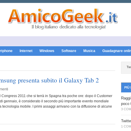
artphone
Internet
Windows
Software
Musica
Guadagnare onli
Twi
sung presenta subito il Galaxy Tab 2
PIÙ
menti
Congress 2011 che si terrà in Spagna tra poche ore: dopo il Customer
Raggiu
 di gennaio, è considerato il secondo più importante evento mondiale
poco 
la tecnologia mobile. I primi assaggi arrivano con la diffusione di alcune
3 CO
Twitt
1 CO