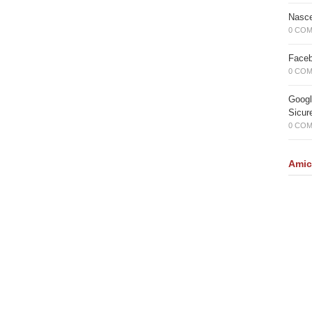
Nasc
0 CO
Faceb
0 CO
Googl
Sicur
0 CO
Amic