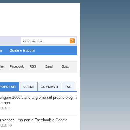
ne
Guide e trucchi
tter
Facebook
RSS
Email
Buzz
 POPOLARI
ULTIMI
COMMENTI
TAG
ngere 1000 visite al giorno sul proprio blog in
tempo
MMENTI
er vendesi, ma non a Facebook e Google
MMENTO