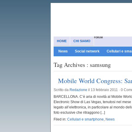
FORUM
HOME
CHI SIAMO
News
Social network
Cellulari e sm
Tag Archives : samsung
Mobile World Congress: Sam
Scritto da
Redazione
il 13 febbraio 2011 ·
0 Com
BARCELLONA. C’è aria di novità al Mobile World 
Electronic Show di Las Vegas, tenutosi nel mese
legato all’elettronica, in particolare al mondo del
foto esclusive che ritraggono [...]
Filed in:
Cellulari e smartphone
,
News