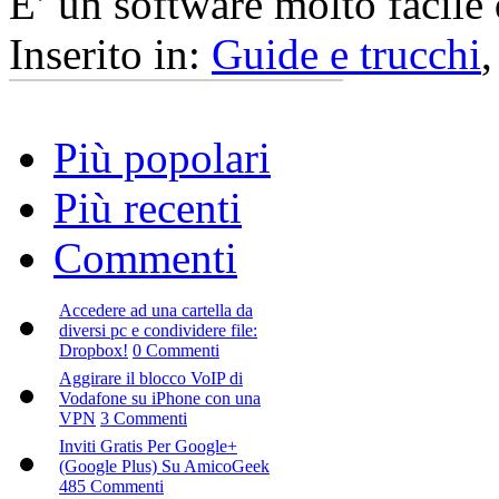
E’ un software molto facile d
Inserito in:
Guide e trucchi
Più popolari
Più recenti
Commenti
Accedere ad una cartella da
diversi pc e condividere file:
Dropbox!
0 Commenti
Aggirare il blocco VoIP di
Vodafone su iPhone con una
VPN
3 Commenti
Inviti Gratis Per Google+
(Google Plus) Su AmicoGeek
485 Commenti