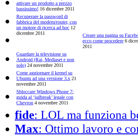
attivare un prodotto a prezzo
bassissimo!
16 dicembre 2011
Recuperare la password di
fabbrica del modem/router, con
un motore di ricerca ad hoc
12
dicembre 2011
Creare una pagina su Faceb
ecco come procedere
6 dice
2011
Guardare la televisione su
Android (Rai, Mediaset e non
solo)
24 novembre 2011
Come aggiornare il kernel su
Ubuntu ad una versione 3.x
21
novembre 2011
Sbloccare Windows Phone 7:
guida al ‘jailbreak’ legale con
Chevron
4 novembre 2011
fide
: LOL ma funziona ben
Max
: Ottimo lavoro e co