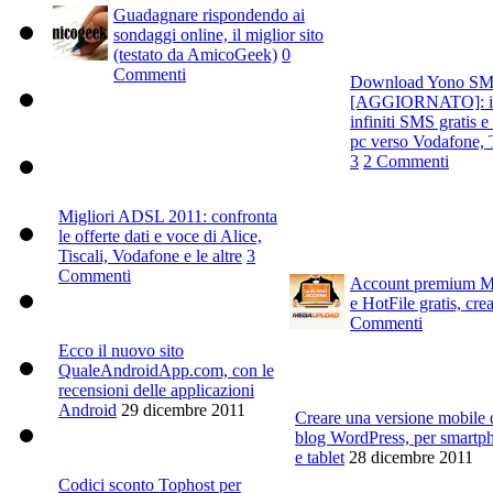
Guadagnare rispondendo ai
sondaggi online, il miglior sito
(testato da AmicoGeek)
0
Commenti
Download Yono S
[AGGIORNATO]: in
infiniti SMS gratis 
pc verso Vodafone,
3
2 Commenti
Migliori ADSL 2011: confronta
le offerte dati e voce di Alice,
Tiscali, Vodafone e le altre
3
Commenti
Account premium 
e HotFile gratis, cre
Commenti
Ecco il nuovo sito
QualeAndroidApp.com, con le
recensioni delle applicazioni
Android
29 dicembre 2011
Creare una versione mobile 
blog WordPress, per smartp
e tablet
28 dicembre 2011
Codici sconto Tophost per