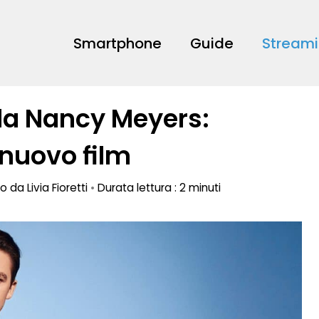
Smartphone
Guide
Stream
 da Nancy Meyers:
 nuovo film
to da
Livia Fioretti
•
Durata lettura : 2 minuti