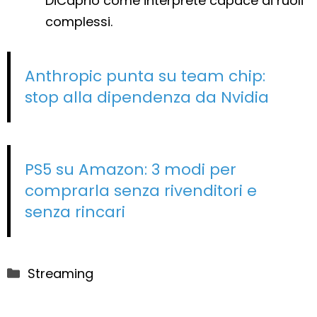
DiCaprio come interprete capace di ruoli
complessi.
Anthropic punta su team chip:
stop alla dipendenza da Nvidia
PS5 su Amazon: 3 modi per
comprarla senza rivenditori e
senza rincari
Categorie
Streaming