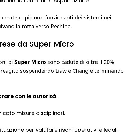
eludendo i controlli d’esportazione.
e create copie non funzionanti dei sistemi nei
uivano la rotta verso Pechino.
prese da Super Micro
oni di
Super Micro
sono cadute di oltre il 20%
ha reagito sospendendo Liaw e Chang e terminando
orare con le autorità
.
icato misure disciplinari.
tuazione per valutare rischi operativi e legali.