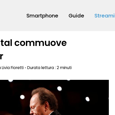
Smartphone
Guide
Stream
ystal commuove
r
a
Livia Fioretti
•
Durata lettura : 2 minuti