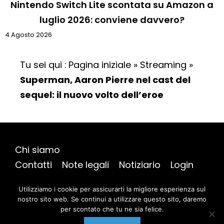
Nintendo Switch Lite scontata su Amazon a
luglio 2026: conviene davvero?
4 Agosto 2026
Tu sei qui :
Pagina iniziale
»
Streaming
»
Superman, Aaron Pierre nel cast del
sequel: il nuovo volto dell’eroe
Chi siamo
Contatti
Note legali
Notiziario
Login
Mappa del sito
Utilizziamo i cookie per assicurarti la migliore esperienza sul
nostro sito web. Se continui a utilizzare questo sito, daremo
per scontato che tu ne sia felice.
@ 2026 | Tutti i diritti riservati |
AmicoGeek