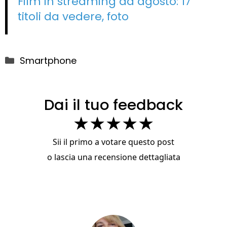
Film in streaming ad agosto: 17
titoli da vedere, foto
Categorie
Smartphone
Dai il tuo feedback
★
★
★
★
★
Sii il primo a votare questo post
o
lascia una recensione dettagliata