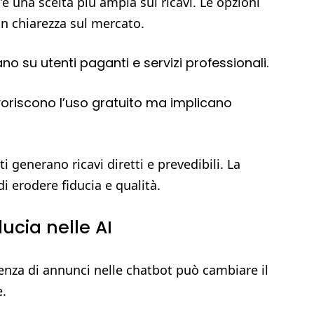
’è una scelta più ampia sui ricavi. Le opzioni
on chiarezza sul mercato.
ano su utenti paganti e servizi professionali.
avoriscono l’uso gratuito ma implicano
 generano ricavi diretti e prevedibili. La
di erodere fiducia e qualità.
ducia nelle AI
nza di annunci nelle chatbot può cambiare il
e.