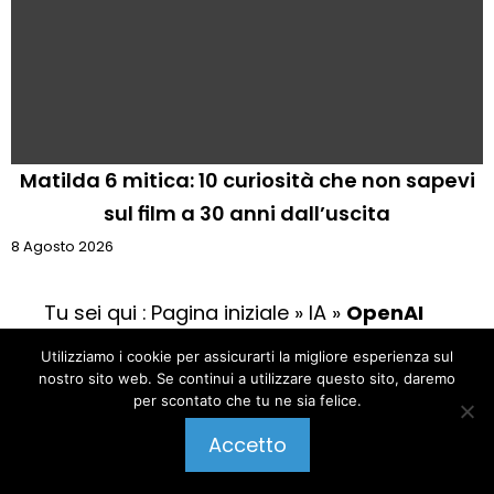
Matilda 6 mitica: 10 curiosità che non sapevi
sul film a 30 anni dall’uscita
8 Agosto 2026
Tu sei qui :
Pagina iniziale
»
IA
»
OpenAI
modello AI potrebbe aver risolto un
Utilizziamo i cookie per assicurarti la migliore esperienza sul
enigma matematico di 80 anni: esperti
nostro sito web. Se continui a utilizzare questo sito, daremo
per scontato che tu ne sia felice.
verificano
Pubblica un commento
Accetto