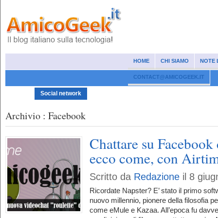
HOME
CHI SIAMO
NOTE 
CONTACT@AMICOGEEK.IT
News
Social network
Cellulari e smartphone
Internet
Wind
Archivio : Facebook
Chattare su Facebook 
ecco come, con Airti
Scritto da
Redazione
il 8 giu
Ricordate Napster? E’ stato il primo softw
nuovo millennio, pionere della filosofia pe
come eMule e Kazaa. All’epoca fu davve