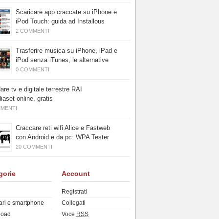
Scaricare app craccate su iPhone e
iPod Touch: guida ad Installous
2 COMMENTI
Trasferire musica su iPhone, iPad e
iPod senza iTunes, le alternative
0 COMMENTI
re tv e digitale terrestre RAI
iaset online, gratis
MMENTI
Craccare reti wifi Alice e Fastweb
con Android e da pc: WPA Tester
20 COMMENTI
gorie
Account
Registrati
ari e smartphone
Collegati
load
Voce
RSS