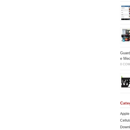
Guarda
e Med
0 CO
Cate
Apple
Cellul
Down