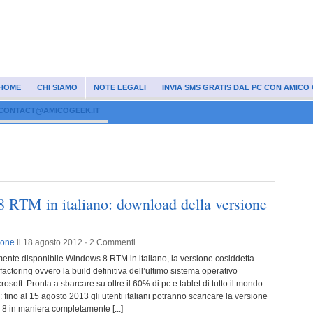
HOME
CHI SIAMO
NOTE LEGALI
INVIA SMS GRATIS DAL PC CON AMICO
CONTACT@AMICOGEEK.IT
artphone
Internet
Windows
Software
Musica
Guadagnare onli
 RTM in italiano: download della versione
ione
il 18 agosto 2012 ·
2 Commenti
mente disponibile Windows 8 RTM in italiano, la versione cosiddetta
ctoring ovvero la build definitiva dell’ultimo sistema operativo
osoft. Pronta a sbarcare su oltre il 60% di pc e tablet di tutto il mondo.
: fino al 15 agosto 2013 gli utenti italiani potranno scaricare la versione
 8 in maniera completamente [...]