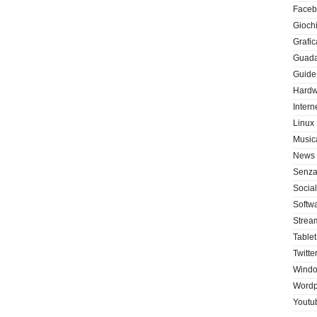
Faceb
Giochi
Grafic
Guada
Guide 
Hardw
Intern
Linux
Music
News
Senza
Socia
Softw
Stream
Tablet
Twitte
Wind
Wordp
Youtu