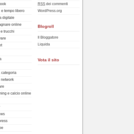
ook
RSS
dei commenti
 e tempo libero
WordPress.org
a digitale
gnare online
Blogroll
e trucchi
Il Bloggatore
are
Liquida
et
a
Vota il sito
 categoria
l network
are
ing e calcio online
r
ows
ress
be