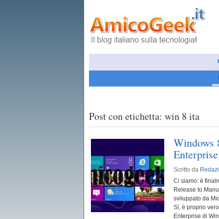
News
Social network
Cellulari e sm
Post con etichetta: win 8 ita
Windows 8
Enterprise
Scritto da
Redaz
Ci siamo: è final
Release to Manufa
sviluppato da Micr
Sì, è proprio vero
Enterprise di Win