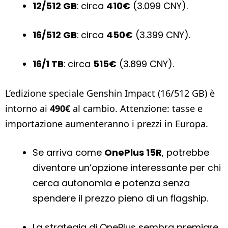
12/512 GB
: circa
410€
(3.099 CNY).
16/512 GB
: circa
450€
(3.399 CNY).
16/1 TB
: circa
515€
(3.899 CNY).
L’edizione speciale Genshin Impact (16/512 GB) è
intorno ai
490€
al cambio. Attenzione: tasse e
importazione aumenteranno i prezzi in Europa.
Se arriva come
OnePlus 15R
, potrebbe
diventare un’opzione interessante per chi
cerca autonomia e potenza senza
spendere il prezzo pieno di un flagship.
La strategia di OnePlus sembra premiare