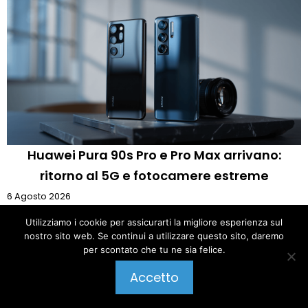
Huawei Pura 90s Pro e Pro Max arrivano:
ritorno al 5G e fotocamere estreme
6 Agosto 2026
Utilizziamo i cookie per assicurarti la migliore esperienza sul
Tu sei qui :
Pagina iniziale
»
Smartphone
»
nostro sito web. Se continui a utilizzare questo sito, daremo
per scontato che tu ne sia felice.
OnePlus Ace 6T: Snapdragon 8 Gen 5 e
Pubblica un commento
Accetto
batteria da record svelati in Cina